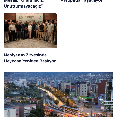
Mesajı: “Unutmadık,
Avrupa’da Yaşatılıyor
Unutturmayacağız”
Nebiyan’ın Zirvesinde
Heyecan Yeniden Başlıyor