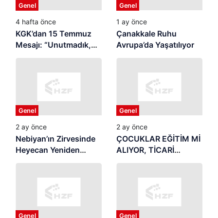
Genel
Genel
4 hafta önce
1 ay önce
KGK’dan 15 Temmuz
Çanakkale Ruhu
Mesajı: “Unutmadık,
Avrupa’da Yaşatılıyor
Unutturmayacağız”
Genel
Genel
2 ay önce
2 ay önce
Nebiyan’ın Zirvesinde
ÇOCUKLAR EĞİTİM Mİ
Heyecan Yeniden
ALIYOR, TİCARİ
Başlıyor
REKLAMIN
MALZEMESİ Mİ
OLUYOR? Yaz Tatili
Başladı: Samsun’da
Veliler Endişeli,
Genel
Genel
Denetim Nerede?