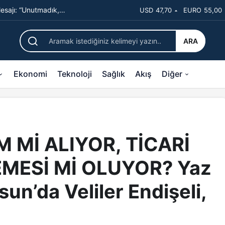
sajı: “Unutmadık,
USD
47,70
EURO
55,00
MALZEMESİ Mİ OLUYOR? Yaz Tatili Başladı: Samsun’da Ve
ARA
Ekonomi
Teknoloji
Sağlık
Akış
Diğer
 Mİ ALIYOR, TİCARİ
MESİ Mİ OLUYOR? Yaz
sun’da Veliler Endişeli,