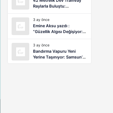
42 Metrelik Dev Tramvay
Raylarla Buluştu:
Samsun’da Yeni Dönem
Başlıyor
3 ay önce
Emine Aksu yazdı :
”Güzellik Algısı Değişiyor:
Araştırmalar İç Güzellik ve
Bakımın Etkisini Ortaya
3 ay önce
Koyuyor”
Bandırma Vapuru Yeni
Yerine Taşınıyor: Samsun’da
Tarihi Projede Çalışmalar
Sürüyor