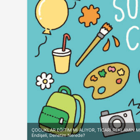
ÇOCUKLAR EĞİTİM Mİ ALIYOR, TİCARİ REKLAMIN MALZ
Endişeli, Denetim Nerede?