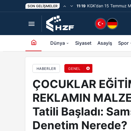
KGK’dan 15 Temmuz Me
11:19
SON GELIŞMELER
ÇOCUKLAR EĞİTİM Mİ ALIYOR, TİCARİ REKLAMIN 
Unutturmayacağız”
Dünya
Siyaset
Asayiş
Spor
HABERLER
GENEL
ÇOCUKLAR EĞİTİM
REKLAMIN MALZE
Tatili Başladı: Sam
Denetim Nerede?