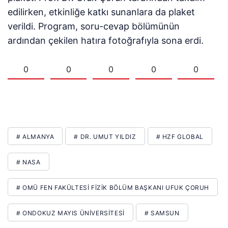
edilirken, etkinliğe katkı sunanlara da plaket
verildi. Program, soru-cevap bölümünün
ardından çekilen hatıra fotoğrafıyla sona erdi.
0
0
0
0
0
# ALMANYA
# DR. UMUT YILDIZ
# HZF GLOBAL
# NASA
# OMÜ FEN FAKÜLTESI FIZIK BÖLÜM BAŞKANI UFUK ÇORUH
# ONDOKUZ MAYIS ÜNİVERSİTESİ
# SAMSUN