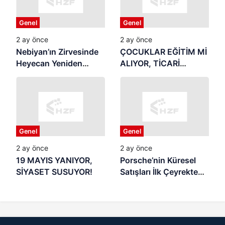
Genel
Genel
2 ay önce
2 ay önce
Nebiyan’ın Zirvesinde
ÇOCUKLAR EĞİTİM Mİ
Heyecan Yeniden
ALIYOR, TİCARİ
Başlıyor
REKLAMIN
MALZEMESİ Mİ
OLUYOR? Yaz Tatili
Başladı: Samsun’da
Veliler Endişeli,
Genel
Genel
Denetim Nerede?
2 ay önce
2 ay önce
19 MAYIS YANIYOR,
Porsche’nin Küresel
SİYASET SUSUYOR!
Satışları İlk Çeyrekte
Geriledi