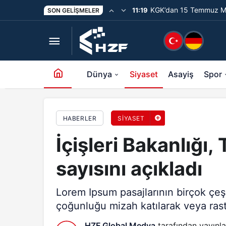
KGK’dan 15 Temmuz Me
11:19
SON GELIŞMELER
İçişleri Bakanlığı, Türkiye’deki Suriyeli sayısını a
Unutturmayacağız”
Dünya
Siyaset
Asayiş
Spor
HABERLER
SIYASET
İçişleri Bakanlığı,
sayısını açıkladı
Lorem Ipsum pasajlarının birçok çeş
çoğunluğu mizah katılarak veya rastg
HZF Global Medya
tarafından yayınla