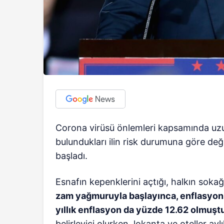
Corona virüsü önlemleri kapsamında uzun
bulundukları ilin risk durumuna göre değ
başladı.
Esnafın kepenklerini açtığı, halkın sokağ
zam yağmuruyla başlayınca, enflasyon a
yıllık enflasyon da yüzde 12.62 olmuşt
belirleyici olurken, lokanta ve oteller a