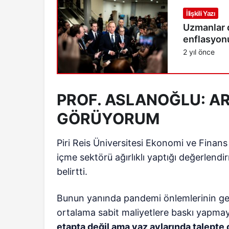
İlişkili Yazı
Uzmanlar 
enflasyonu
2 yıl önce
PROF. ASLANOĞLU: AR
GÖRÜYORUM
Piri Reis Üniversitesi Ekonomi ve Finan
içme sektörü ağırlıklı yaptığı değerlend
belirtti.
Bunun yanında pandemi önlemlerinin getir
ortalama sabit maliyetlere baskı yapmay
etapta değil ama yaz aylarında talepte