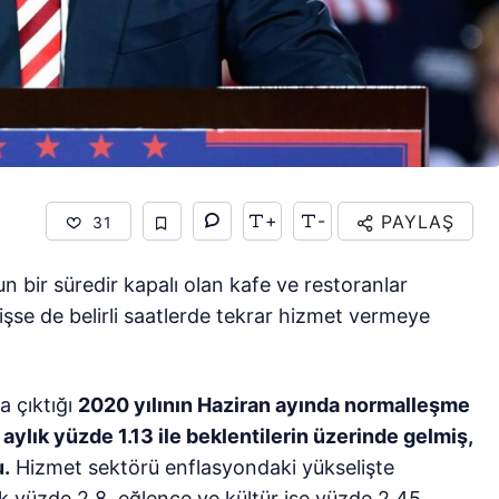
+
-
PAYLAŞ
31
 bir süredir kapalı olan kafe ve restoranlar
işse de belirli saatlerde tekrar hizmet vermeye
a çıktığı
2020 yılının Haziran ayında normalleşme
ylık yüzde 1.13 ile beklentilerin üzerinde gelmiş,
u.
Hizmet sektörü enflasyondaki yükselişte
ylık yüzde 2.8, eğlence ve kültür ise yüzde 2.45