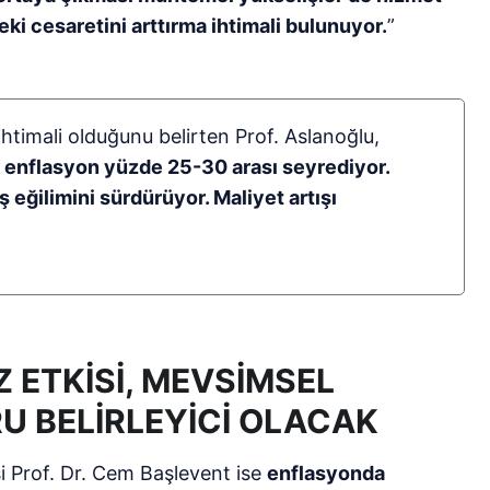
eki cesaretini arttırma ihtimali bulunuyor.
”
htimali olduğunu belirten Prof. Aslanoğlu,
ık enflasyon yüzde 25-30 arası seyrediyor.
ş eğilimini sürdürüyor. Maliyet artışı
Z ETKİSİ, MEVSİMSEL
RU BELİRLEYİCİ OLACAK
i Prof. Dr. Cem Başlevent ise
enflasyonda