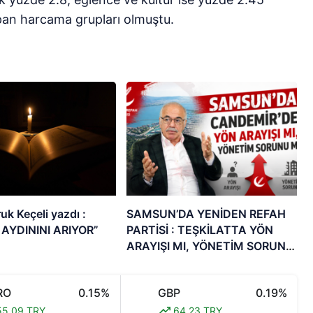
pan harcama grupları olmuştu.
k Keçeli yazdı :
SAMSUN’DA YENİDEN REFAH
 AYDININI ARIYOR”
PARTİSİ : TEŞKİLATTA YÖN
ARAYIŞI MI, YÖNETİM SORUNU
MU?
RO
0.15%
GBP
0.19%
5,09 TRY
64,23 TRY