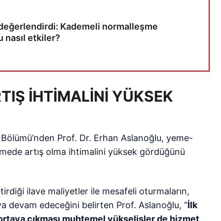
değerlendirdi: Kademeli normalleşme
 nasıl etkiler?
TIŞ İHTİMALİNİ YÜKSEK
s Bölümü’nden Prof. Dr. Erhan Aslanoğlu, yeme-
irmede artış olma ihtimalini yüksek gördüğünü
diği ilave maliyetler ile mesafeli oturmaların,
a devam edeceğini belirten Prof. Aslanoğlu, “
İlk
 ortaya çıkması muhtemel yükselişler de hizmet