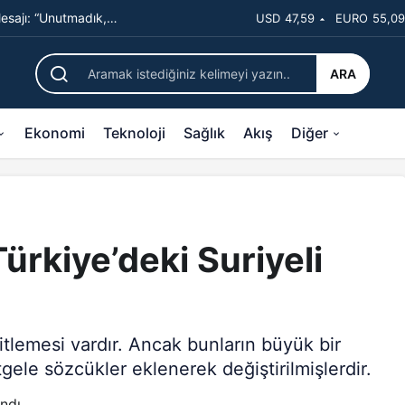
sajı: “Unutmadık,
USD
47,59
EURO
55,09
çıkladı
ARA
Ekonomi
Teknoloji
Sağlık
Akış
Diğer
 Türkiye’deki Suriyeli
itlemesi vardır. Ancak bunların büyük bir
ele sözcükler eklenerek değiştirilmişlerdir.
ndı