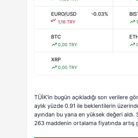
EURO/USD
-0.03%
BIS
1,16 TRY
1
BTC
ET
0,00 TRY
0
XRP
0,00 TRY
TÜİK’in bugün açıkladığı son verilere gör
aylık yüzde 0.91 ile beklentilerin üzerind
ayından bu yana en yüksek değeri aldı
263 maddenin ortalama fiyatında artış g