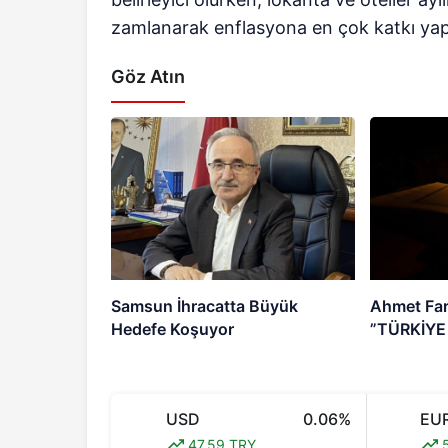
zamlanarak enflasyona en çok katkı ya
Göz Atın
Samsun İhracatta Büyük
Ahmet Faru
Hedefe Koşuyor
”TÜRKİYE
USD
0.06%
EU
47,59 TRY
5