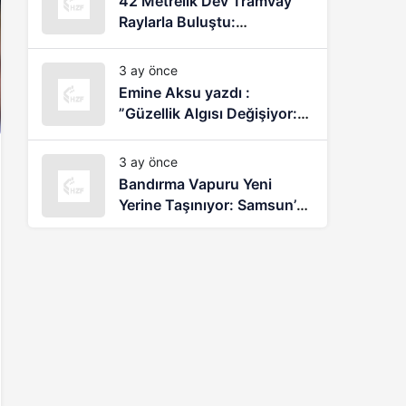
42 Metrelik Dev Tramvay
Raylarla Buluştu:
Samsun’da Yeni Dönem
Başlıyor
3 ay önce
Emine Aksu yazdı :
”Güzellik Algısı Değişiyor:
Araştırmalar İç Güzellik ve
Bakımın Etkisini Ortaya
3 ay önce
Koyuyor”
Bandırma Vapuru Yeni
Yerine Taşınıyor: Samsun’da
Tarihi Projede Çalışmalar
Sürüyor