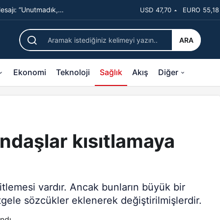
sajı: “Unutmadık,
USD
47,70
EURO
55,18
e kaldı
ARA
Ekonomi
Teknoloji
Sağlık
Akış
Diğer
ndaşlar kısıtlamaya
itlemesi vardır. Ancak bunların büyük bir
ele sözcükler eklenerek değiştirilmişlerdir.
ndı