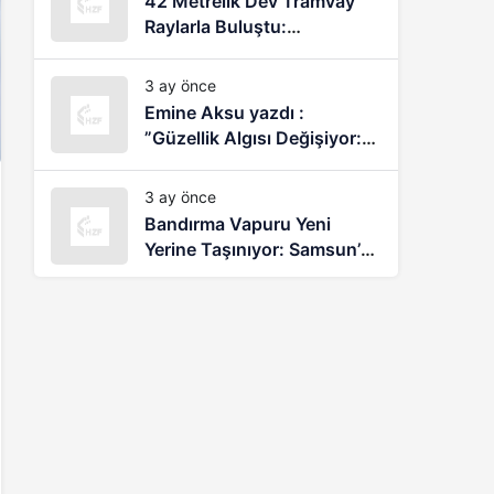
42 Metrelik Dev Tramvay
Raylarla Buluştu:
Samsun’da Yeni Dönem
Başlıyor
3 ay önce
Emine Aksu yazdı :
”Güzellik Algısı Değişiyor:
Araştırmalar İç Güzellik ve
Bakımın Etkisini Ortaya
3 ay önce
Koyuyor”
Bandırma Vapuru Yeni
Yerine Taşınıyor: Samsun’da
Tarihi Projede Çalışmalar
Sürüyor