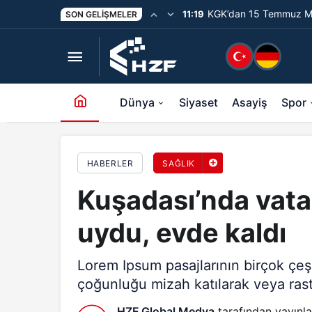
KGK’dan 15 Temmuz Me
11:19
SON GELIŞMELER
Kuşadası’nda vatandaşlar kısıtlamaya uydu, evd
Unutturmayacağız”
Dünya
Siyaset
Asayiş
Spor
HABERLER
SAĞLIK
Kuşadası’nda vata
uydu, evde kaldı
Lorem Ipsum pasajlarının birçok çeş
çoğunluğu mizah katılarak veya rastg
HZF Global Medya
tarafından yayınla