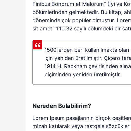
Finibus Bonorum et Malorum” (İyi ve Kötün
bölümlerinden gelmektedir. Bu kitap, ah
döneminde çok popüler olmuştur. Lorem I
sit amet” 1.10.32 sayılı bölümdeki bir sa
1500’lerden beri kullanılmakta olan
için yeniden üretilmiştir. Çiçero tar
1914 H. Rackham çevirisinden alınan
biçiminden yeniden üretilmiştir.
Nereden Bulabilirim?
Lorem Ipsum pasajlarının birçok çeşitle
mizah katılarak veya rastgele sözcükler 