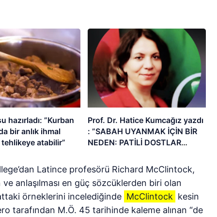
u hazırladı: ”Kurban
Prof. Dr. Hatice Kumcağız yazdı
 ihmal
: ”SABAH UYANMAK İÇİN BİR
 tehlikeye atabilir”
NEDEN: PATİLİ DOSTLAR
YAŞLILARI HAYATA BAĞLIYOR.”
lege’dan Latince profesörü Richard McClintock,
ve anlaşılması en güç sözcüklerden biri olan
ttaki örneklerini incelediğinde
McClintock
kesin
ero tarafından M.Ö. 45 tarihinde kaleme alınan “de