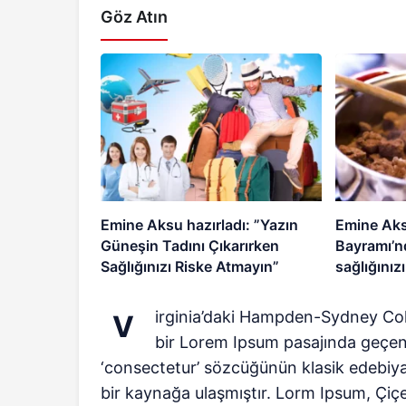
Göz Atın
Emine Aksu hazırladı: ”Yazın
Emine Aks
Güneşin Tadını Çıkarırken
Bayramı’nda bir anlık
Sağlığınızı Riske Atmayın”
sağlığınızı
irginia’daki Hampden-Sydney Col
V
bir Lorem Ipsum pasajında geçen 
‘consectetur’ sözcüğünün klasik edebiya
bir kaynağa ulaşmıştır. Lorm Ipsum, Çiç