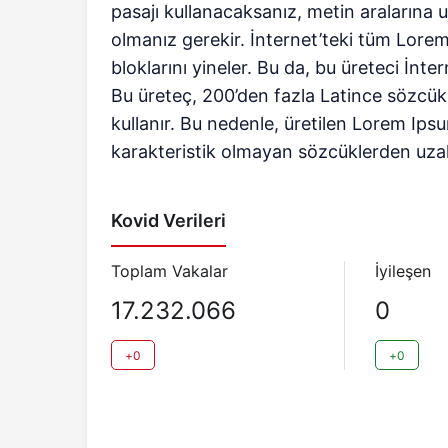
pasajı kullanacaksanız, metin aralarına
olmanız gerekir. İnternet’teki tüm Lore
bloklarını yineler. Bu da, bu üreteci İn
Bu üreteç, 200’den fazla Latince sözcük v
kullanır. Bu nedenle, üretilen Lorem Ip
karakteristik olmayan sözcüklerden uzak
Kovid Verileri
Toplam Vakalar
İyileşen
17.232.066
0
+0
+0