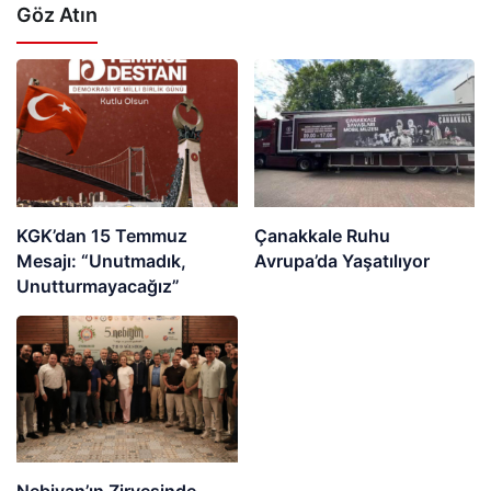
Göz Atın
KGK’dan 15 Temmuz
Çanakkale Ruhu
Mesajı: “Unutmadık,
Avrupa’da Yaşatılıyor
Unutturmayacağız”
Nebiyan’ın Zirvesinde