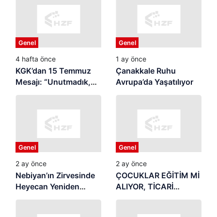
Genel
Genel
4 hafta önce
1 ay önce
KGK’dan 15 Temmuz
Çanakkale Ruhu
Mesajı: “Unutmadık,
Avrupa’da Yaşatılıyor
Unutturmayacağız”
Genel
Genel
2 ay önce
2 ay önce
Nebiyan’ın Zirvesinde
ÇOCUKLAR EĞİTİM Mİ
Heyecan Yeniden
ALIYOR, TİCARİ
Başlıyor
REKLAMIN
MALZEMESİ Mİ