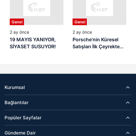
OLUYOR? Yaz Tatili
Başladı: Samsun’da
Veliler Endişeli,
Genel
Genel
Denetim Nerede?
2 ay önce
2 ay önce
19 MAYIS YANIYOR,
Porsche’nin Küresel
SİYASET SUSUYOR!
Satışları İlk Çeyrekte
Geriledi
Kurumsal
Bağlantılar
Popüler Sayfalar
Gündeme Dair