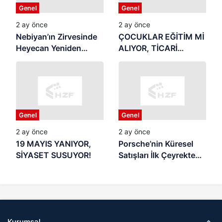
Genel
Genel
2 ay önce
2 ay önce
Nebiyan’ın Zirvesinde
ÇOCUKLAR EĞİTİM Mİ
Heyecan Yeniden
ALIYOR, TİCARİ
Başlıyor
REKLAMIN
MALZEMESİ Mİ
OLUYOR? Yaz Tatili
Başladı: Samsun’da
Veliler Endişeli,
Genel
Genel
Denetim Nerede?
2 ay önce
2 ay önce
19 MAYIS YANIYOR,
Porsche’nin Küresel
SİYASET SUSUYOR!
Satışları İlk Çeyrekte
Geriledi
Kurumsal