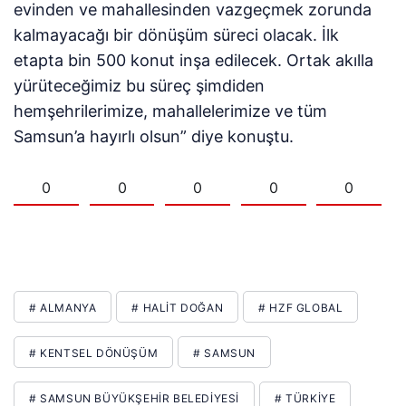
evinden ve mahallesinden vazgeçmek zorunda
kalmayacağı bir dönüşüm süreci olacak. İlk
etapta bin 500 konut inşa edilecek. Ortak akılla
yürüteceğimiz bu süreç şimdiden
hemşehrilerimize, mahallelerimize ve tüm
Samsun’a hayırlı olsun” diye konuştu.
0
0
0
0
0
# ALMANYA
# HALIT DOĞAN
# HZF GLOBAL
# KENTSEL DÖNÜŞÜM
# SAMSUN
# SAMSUN BÜYÜKŞEHIR BELEDIYESI
# TÜRKIYE