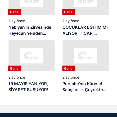
Genel
Genel
2 ay önce
2 ay önce
Nebiyan’ın Zirvesinde
ÇOCUKLAR EĞİTİM Mİ
Heyecan Yeniden
ALIYOR, TİCARİ
Başlıyor
REKLAMIN
MALZEMESİ Mİ
OLUYOR? Yaz Tatili
Başladı: Samsun’da
Veliler Endişeli,
Genel
Genel
Denetim Nerede?
2 ay önce
2 ay önce
19 MAYIS YANIYOR,
Porsche’nin Küresel
SİYASET SUSUYOR!
Satışları İlk Çeyrekte
Geriledi