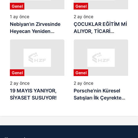
Genel
Genel
1 ay önce
2 ay önce
Nebiyan’ın Zirvesinde
ÇOCUKLAR EĞİTİM Mİ
Heyecan Yeniden
ALIYOR, TİCARİ
Başlıyor
REKLAMIN
MALZEMESİ Mİ
OLUYOR? Yaz Tatili
Başladı: Samsun’da
Veliler Endişeli,
Genel
Genel
Denetim Nerede?
2 ay önce
2 ay önce
19 MAYIS YANIYOR,
Porsche’nin Küresel
SİYASET SUSUYOR!
Satışları İlk Çeyrekte
Geriledi