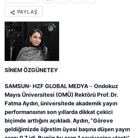
PAYLAŞ
SİNEM ÖZGÜNETEY
SAMSUN- HZF GLOBAL MEDYA
–
Ondokuz
Mayıs Üniversitesi (OMÜ) Rektörü Prof. Dr.
Fatma Aydın, üniversitede akademik yayın
performansının son yıllarda dikkat çekici
biçimde arttığını açıkladı. Aydın, “Göreve
geldiğimizde öğretim üyesi başına düşen yayın
oranı 0,7 idi. Bugün bu oran 1 seviyesine ulaştı”