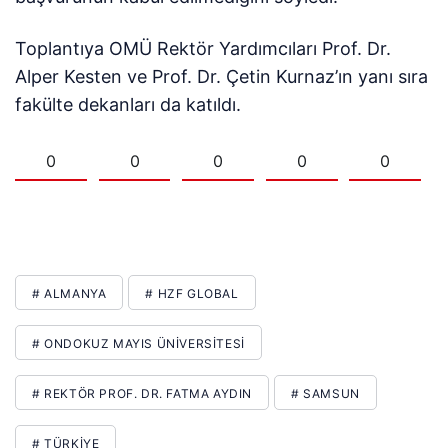
Toplantıya OMÜ Rektör Yardımcıları Prof. Dr.
Alper Kesten ve Prof. Dr. Çetin Kurnaz’ın yanı sıra
fakülte dekanları da katıldı.
0
0
0
0
0
# ALMANYA
# HZF GLOBAL
# ONDOKUZ MAYIS ÜNİVERSİTESİ
# REKTÖR PROF. DR. FATMA AYDIN
# SAMSUN
# TÜRKIYE