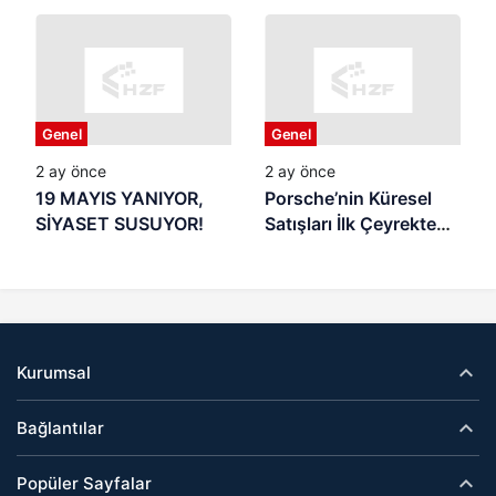
Başlıyor
REKLAMIN
MALZEMESİ Mİ
OLUYOR? Yaz Tatili
Başladı: Samsun’da
Veliler Endişeli,
Genel
Genel
Denetim Nerede?
2 ay önce
2 ay önce
19 MAYIS YANIYOR,
Porsche’nin Küresel
SİYASET SUSUYOR!
Satışları İlk Çeyrekte
Geriledi
Kurumsal
Bağlantılar
Popüler Sayfalar