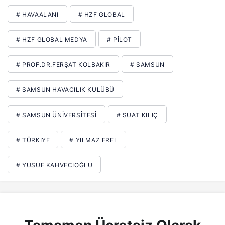
# HAVAALANI
# HZF GLOBAL
# HZF GLOBAL MEDYA
# PILOT
# PROF.DR.FERŞAT KOLBAKIR
# SAMSUN
# SAMSUN HAVACILIK KULÜBÜ
# SAMSUN ÜNIVERSITESI
# SUAT KILIÇ
# TÜRKIYE
# YILMAZ EREL
# YUSUF KAHVECIOĞLU