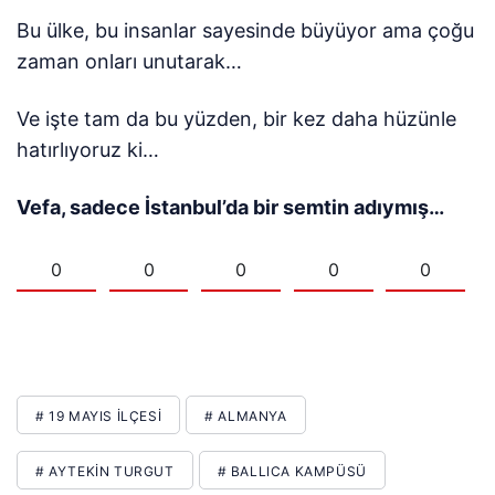
Bu ülke, bu insanlar sayesinde büyüyor ama çoğu
zaman onları unutarak…
Ve işte tam da bu yüzden, bir kez daha hüzünle
hatırlıyoruz ki…
Vefa,
sadece İstanbul’da bir semtin adıymış…
0
0
0
0
0
# 19 MAYIS ILÇESI
# ALMANYA
# AYTEKIN TURGUT
# BALLICA KAMPÜSÜ