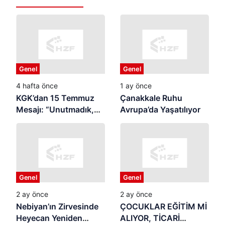
Genel
Genel
4 hafta önce
1 ay önce
KGK’dan 15 Temmuz
Çanakkale Ruhu
Mesajı: “Unutmadık,
Avrupa’da Yaşatılıyor
Unutturmayacağız”
Genel
Genel
2 ay önce
2 ay önce
Nebiyan’ın Zirvesinde
ÇOCUKLAR EĞİTİM Mİ
Heyecan Yeniden
ALIYOR, TİCARİ