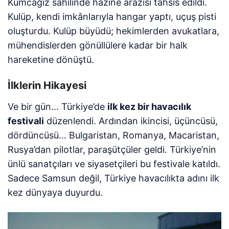
Kumcağız sahilinde hazine arazisi tahsis edildi.
Kulüp, kendi imkânlarıyla hangar yaptı, uçuş pisti
oluşturdu. Kulüp büyüdü; hekimlerden avukatlara,
mühendislerden gönüllülere kadar bir halk
hareketine dönüştü.
İlklerin Hikayesi
Ve bir gün… Türkiye’de
ilk kez bir havacılık
festivali
düzenlendi. Ardından ikincisi, üçüncüsü,
dördüncüsü… Bulgaristan, Romanya, Macaristan,
Rusya’dan pilotlar, paraşütçüler geldi. Türkiye’nin
ünlü sanatçıları ve siyasetçileri bu festivale katıldı.
Sadece Samsun değil, Türkiye havacılıkta adını ilk
kez dünyaya duyurdu.