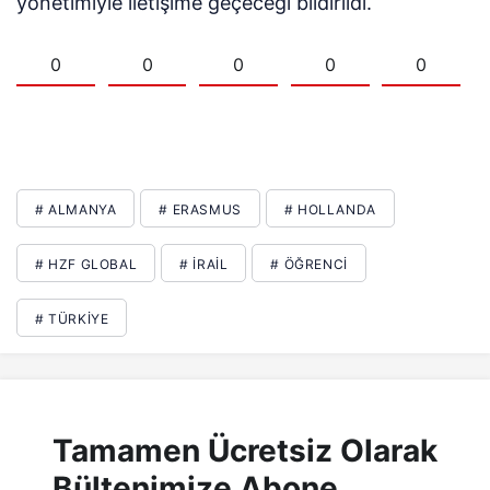
yönetimiyle iletişime geçeceği bildirildi.
0
0
0
0
0
# ALMANYA
# ERASMUS
# HOLLANDA
# HZF GLOBAL
# İRAIL
# ÖĞRENCI
# TÜRKIYE
Tamamen Ücretsiz Olarak
Bültenimize Abone