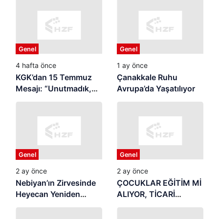
Genel
Genel
4 hafta önce
1 ay önce
KGK’dan 15 Temmuz
Çanakkale Ruhu
Mesajı: “Unutmadık,
Avrupa’da Yaşatılıyor
Unutturmayacağız”
Genel
Genel
2 ay önce
2 ay önce
Nebiyan’ın Zirvesinde
ÇOCUKLAR EĞİTİM Mİ
Heyecan Yeniden
ALIYOR, TİCARİ
Başlıyor
REKLAMIN
MALZEMESİ Mİ