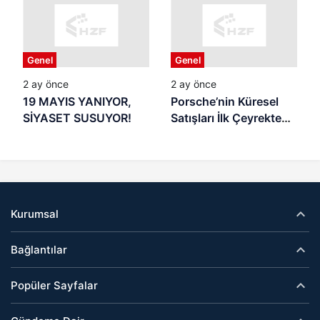
OLUYOR? Yaz Tatili
Başladı: Samsun’da
Veliler Endişeli,
Genel
Genel
Denetim Nerede?
2 ay önce
2 ay önce
19 MAYIS YANIYOR,
Porsche’nin Küresel
SİYASET SUSUYOR!
Satışları İlk Çeyrekte
Geriledi
Kurumsal
Bağlantılar
Popüler Sayfalar