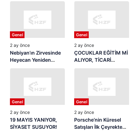
Unutturmayacağız”
Genel
Genel
2 ay önce
2 ay önce
Nebiyan’ın Zirvesinde
ÇOCUKLAR EĞİTİM Mİ
Heyecan Yeniden
ALIYOR, TİCARİ
Başlıyor
REKLAMIN
MALZEMESİ Mİ
OLUYOR? Yaz Tatili
Başladı: Samsun’da
Veliler Endişeli,
Genel
Genel
Denetim Nerede?
2 ay önce
2 ay önce
19 MAYIS YANIYOR,
Porsche’nin Küresel
SİYASET SUSUYOR!
Satışları İlk Çeyrekte
Geriledi