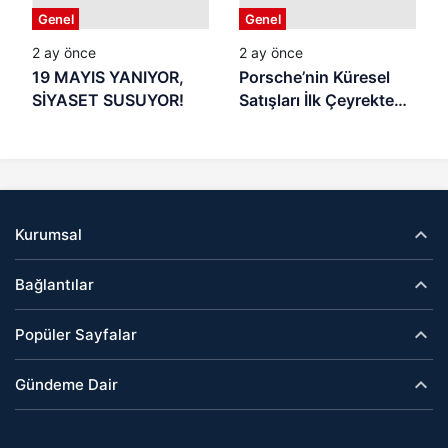
Genel
Genel
Denetim Nerede?
2 ay önce
2 ay önce
19 MAYIS YANIYOR,
Porsche’nin Küresel
SİYASET SUSUYOR!
Satışları İlk Çeyrekte
Geriledi
Kurumsal
Bağlantılar
Popüler Sayfalar
Gündeme Dair