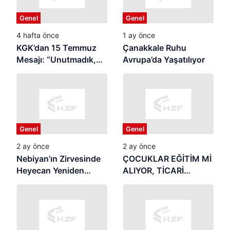
Genel
Genel
4 hafta önce
1 ay önce
KGK’dan 15 Temmuz
Çanakkale Ruhu
Mesajı: “Unutmadık,
Avrupa’da Yaşatılıyor
Unutturmayacağız”
Genel
Genel
2 ay önce
2 ay önce
Nebiyan’ın Zirvesinde
ÇOCUKLAR EĞİTİM Mİ
Heyecan Yeniden
ALIYOR, TİCARİ
Başlıyor
REKLAMIN
MALZEMESİ Mİ
OLUYOR? Yaz Tatili
Başladı: Samsun’da
Veliler Endişeli,