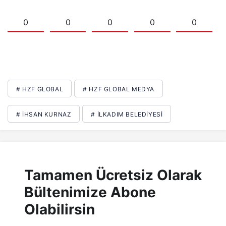
0
0
0
0
0
# HZF GLOBAL
# HZF GLOBAL MEDYA
# İHSAN KURNAZ
# İLKADIM BELEDIYESI
Tamamen Ücretsiz Olarak
Bültenimize Abone
Olabilirsin