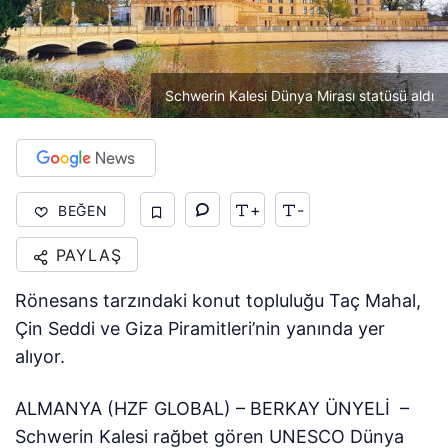
Schwerin Kalesi Dünya Mirası statüsü aldı
+
-
BEĞEN
PAYLAŞ
Rönesans tarzındaki konut topluluğu Taç Mahal,
Çin Seddi ve Giza Piramitleri’nin yanında yer
alıyor.
ALMANYA (HZF GLOBAL) – BERKAY ÜNYELİ –
Schwerin Kalesi rağbet gören UNESCO Dünya