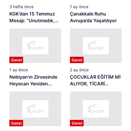
3 hafta önce
1 ay önce
KGK’dan 15 Temmuz
Çanakkale Ruhu
Mesajı: “Unutmadık,
Avrupa’da Yaşatılıyor
Unutturmayacağız”
Genel
Genel
1 ay önce
2 ay önce
Nebiyan’ın Zirvesinde
ÇOCUKLAR EĞİTİM Mİ
Heyecan Yeniden
ALIYOR, TİCARİ
Başlıyor
REKLAMIN
MALZEMESİ Mİ
OLUYOR? Yaz Tatili
Başladı: Samsun’da
Veliler Endişeli,
Genel
Genel
Denetim Nerede?