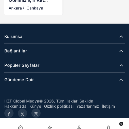
Otelimiz İçin Kat
Görevlisi TEMİZLİK
Ankara
Çankaya
Personeli
Kurumsal
Bağlantılar
Popüler Sayfalar
Gündeme Dair
HZF Global Medya© 2026, Tüm Hakları Saklıdır
Hakkımızda
Künye
Gizlilik politikası
Yazarlarımız
İletişim
0