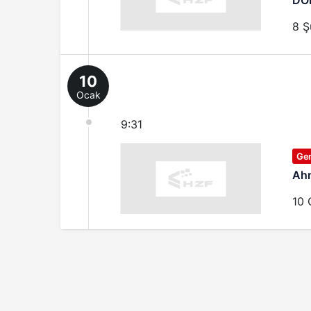
DÖ
8 Ş
10
Ocak
9:31
Ge
Ahm
10 