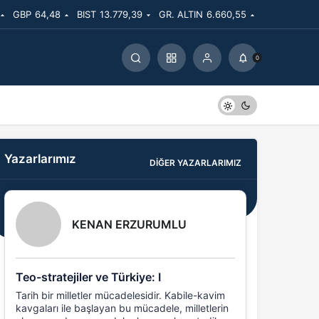
GBP
64,48
BIST
13.779,39
GR. ALTIN
6.660,55
0
Yazarlarımız
DIĞER YAZARLARIMIZ
KENAN ERZURUMLU
Teo-stratejiler ve Türkiye: I
Tarih bir milletler mücadelesidir. Kabile-kavim
kavgaları ile başlayan bu mücadele, milletlerin