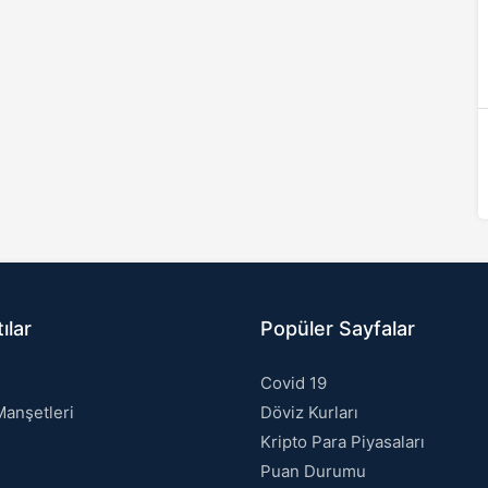
ılar
Popüler Sayfalar
Covid 19
anşetleri
Döviz Kurları
Kripto Para Piyasaları
Puan Durumu