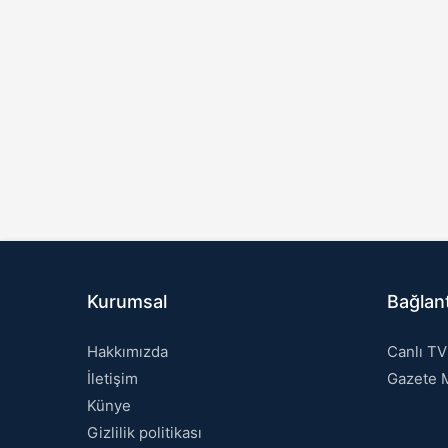
Kurumsal
Bağlant
Hakkımızda
Canlı TV
İletişim
Gazete M
Künye
Gizlilik politikası