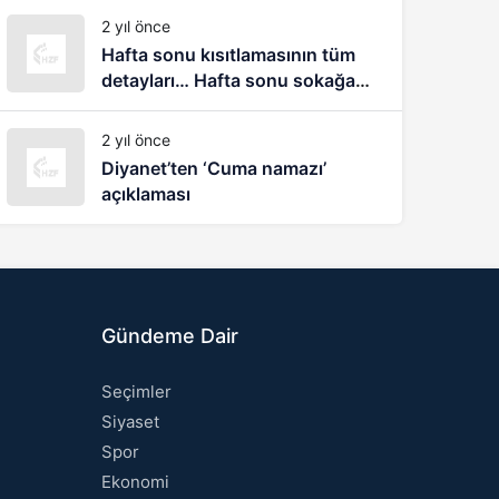
biliyorum
2 yıl önce
Hafta sonu kısıtlamasının tüm
detayları… Hafta sonu sokağa
çıkma yasağı nasıl olacak?
2 yıl önce
Diyanet’ten ‘Cuma namazı’
açıklaması
Gündeme Dair
Seçimler
Siyaset
Spor
Ekonomi