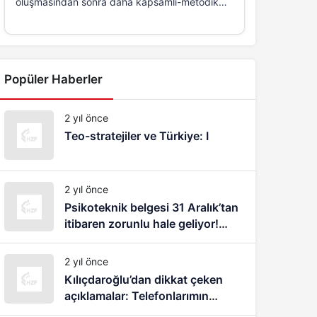
oluşmasından sonra daha kapsamlı-metodik
ve...
Popüler Haberler
2 yıl önce
Teo-stratejiler ve Türkiye: I
2 yıl önce
Psikoteknik belgesi 31 Aralık’tan
itibaren zorunlu hale geliyor!
1083 lira cezası var
2 yıl önce
Kılıçdaroğlu’dan dikkat çeken
açıklamalar: Telefonlarımın
dinlendiğini, takip edildiğimi