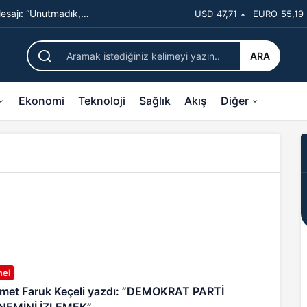
sajı: “Unutmadık,
USD
47,71
EURO
55,19
ARA
Ekonomi
Teknoloji
Sağlık
Akış
Diğer
nel
 Faruk Keçeli yazdı: ”DEMOKRAT PARTİ