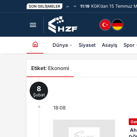
KGK’dan 15 Temmuz Me
11:19
SON GELIŞMELER
Unutturmayacağız”
Dünya
Siyaset
Asayiş
Spor
Etiket:
Ekonomi
8
Şubat
18:08
Ge
Ahmet