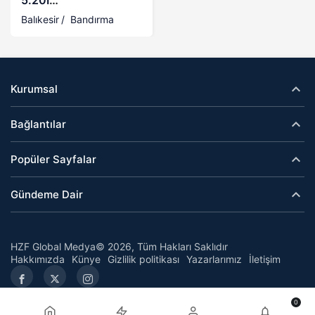
5.20İ
PRESTİGE+BUSINESS/M
Balıkesir
Bandırma
GORUNUM/HATASIZ
Kurumsal
Bağlantılar
Popüler Sayfalar
Gündeme Dair
HZF Global Medya© 2026, Tüm Hakları Saklıdır
Hakkımızda
Künye
Gizlilik politikası
Yazarlarımız
İletişim
0