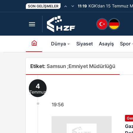
KGK’dan 15 Temmuz Me
11:19
SON GELIŞMELER
Unutturmayacağız”
Dünya
Siyaset
Asayiş
Spor
Etiket:
Samsun ;emniyet Müdürlüğü
4
Temmuz
19:56
Ge
Gaz