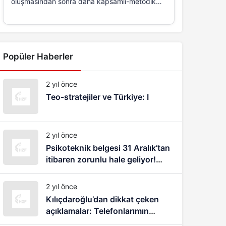
oluşmasından sonra daha kapsamlı-metodik
ve...
Popüler Haberler
2 yıl önce
Teo-stratejiler ve Türkiye: I
2 yıl önce
Psikoteknik belgesi 31 Aralık’tan
itibaren zorunlu hale geliyor!
1083 lira cezası var
2 yıl önce
Kılıçdaroğlu’dan dikkat çeken
açıklamalar: Telefonlarımın
dinlendiğini, takip edildiğimi