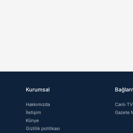
Kurumsal
Bağlant
Hakkımızda
Canlı TV
İletişim
Gazete M
Künye
Gizlilik politikası