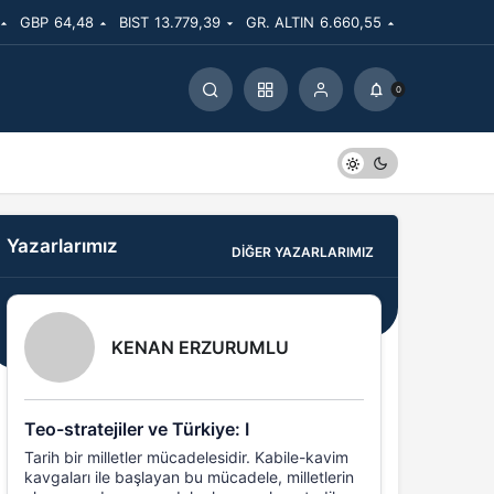
GBP
64,48
BIST
13.779,39
GR. ALTIN
6.660,55
0
Yazarlarımız
DIĞER YAZARLARIMIZ
KENAN ERZURUMLU
Teo-stratejiler ve Türkiye: I
Tarih bir milletler mücadelesidir. Kabile-kavim
kavgaları ile başlayan bu mücadele, milletlerin