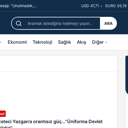
sajı: “Unutmadık,
USD
47,71
EURO
55,19
ARA
Ekonomi
Teknoloji
Sağlık
Akış
Diğer
nel
eteci Yazgan’a orantısız güç…”Üniforma Devlet