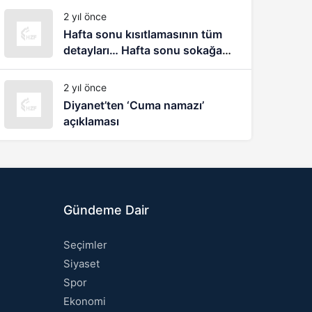
biliyorum
2 yıl önce
Hafta sonu kısıtlamasının tüm
detayları… Hafta sonu sokağa
çıkma yasağı nasıl olacak?
2 yıl önce
Diyanet’ten ‘Cuma namazı’
açıklaması
Gündeme Dair
Seçimler
Siyaset
Spor
Ekonomi