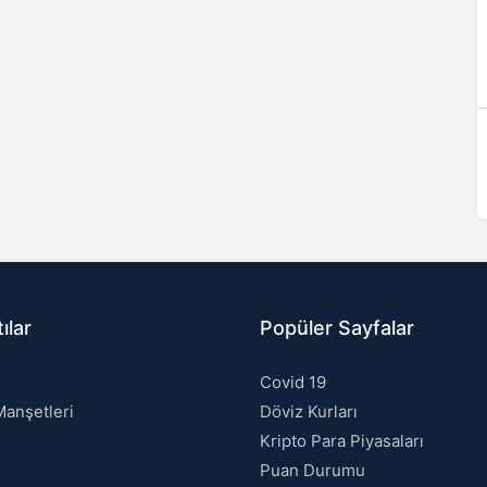
ılar
Popüler Sayfalar
Covid 19
anşetleri
Döviz Kurları
Kripto Para Piyasaları
Puan Durumu