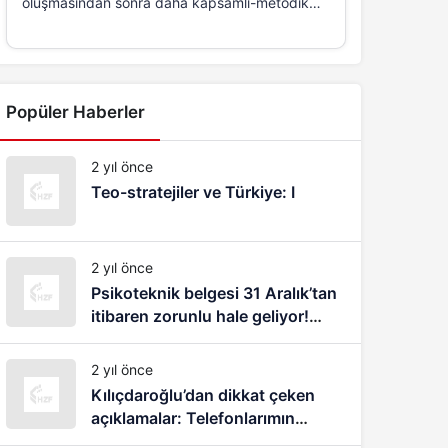
oluşmasından sonra daha kapsamlı-metodik
ve...
Popüler Haberler
2 yıl önce
Teo-stratejiler ve Türkiye: I
2 yıl önce
Psikoteknik belgesi 31 Aralık’tan
itibaren zorunlu hale geliyor!
1083 lira cezası var
2 yıl önce
Kılıçdaroğlu’dan dikkat çeken
açıklamalar: Telefonlarımın
dinlendiğini, takip edildiğimi