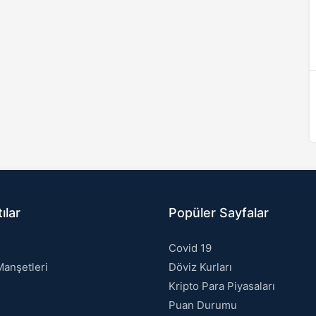
ılar
Popüler Sayfalar
Covid 19
anşetleri
Döviz Kurları
Kripto Para Piyasaları
Puan Durumu