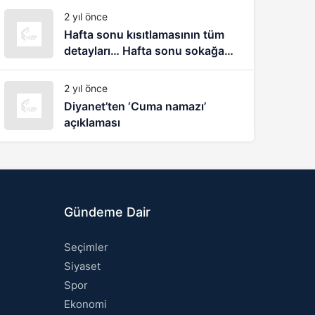
biliyorum
2 yıl önce
Hafta sonu kısıtlamasının tüm
detayları… Hafta sonu sokağa
çıkma yasağı nasıl olacak?
2 yıl önce
Diyanet’ten ‘Cuma namazı’
açıklaması
Gündeme Dair
Seçimler
Siyaset
Spor
Ekonomi