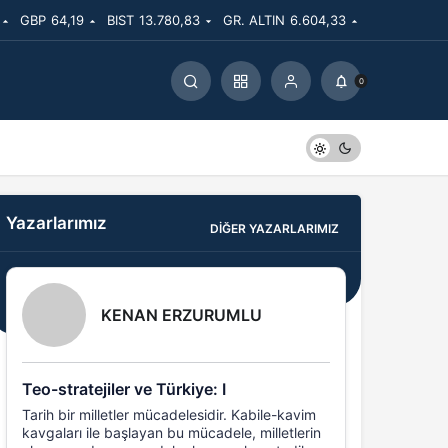
GBP
64,19
BIST
13.780,83
GR. ALTIN
6.604,33
0
Yazarlarımız
DIĞER YAZARLARIMIZ
KENAN ERZURUMLU
Teo-stratejiler ve Türkiye: I
Tarih bir milletler mücadelesidir. Kabile-kavim
kavgaları ile başlayan bu mücadele, milletlerin