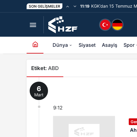
KGK’dan 15 Temmuz Me
11:19
SON GELIŞMELER
Unutturmayacağız”
Dünya
Siyaset
Asayiş
Spor
Etiket:
ABD
6
Mart
9:12
Ge
Ahm