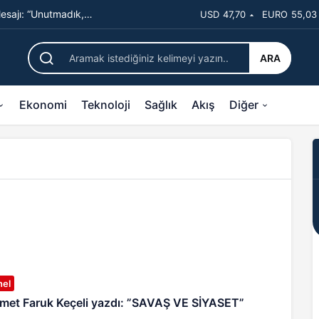
sajı: “Unutmadık,
USD
47,70
EURO
55,03
ARA
Ekonomi
Teknoloji
Sağlık
Akış
Diğer
nel
et Faruk Keçeli yazdı: ”SAVAŞ VE SİYASET”