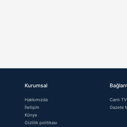
Kurumsal
Bağlant
Hakkımızda
Canlı TV
İletişim
Gazete M
Künye
Gizlilik politikası