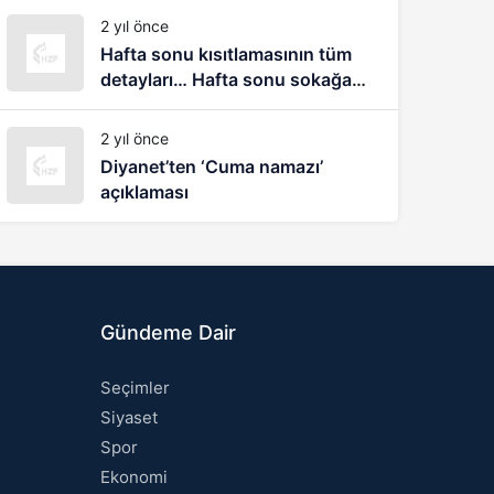
biliyorum
2 yıl önce
Hafta sonu kısıtlamasının tüm
detayları… Hafta sonu sokağa
çıkma yasağı nasıl olacak?
2 yıl önce
Diyanet’ten ‘Cuma namazı’
açıklaması
Gündeme Dair
Seçimler
Siyaset
Spor
Ekonomi