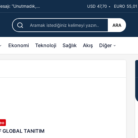
sajı: “Unutmadık,
USD
47,70
EURO
55,01
ARA
Ekonomi
Teknoloji
Sağlık
Akış
Diğer
eo
F GLOBAL TANITIM