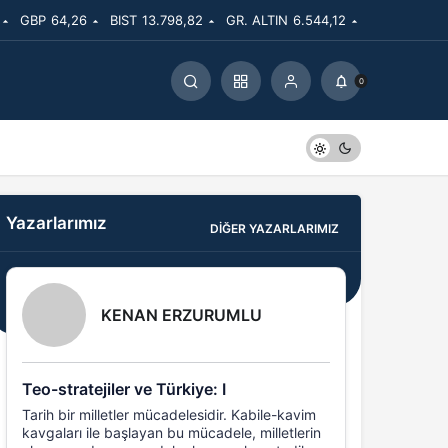
GBP
64,26
BIST
13.798,82
GR. ALTIN
6.544,12
0
Yazarlarımız
DIĞER YAZARLARIMIZ
KENAN ERZURUMLU
Teo-stratejiler ve Türkiye: I
Tarih bir milletler mücadelesidir. Kabile-kavim
kavgaları ile başlayan bu mücadele, milletlerin