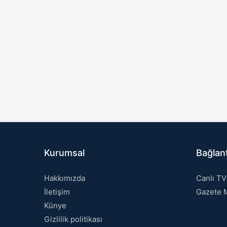
Kurumsal
Bağlant
Hakkımızda
Canlı TV
İletişim
Gazete M
Künye
Gizlilik politikası