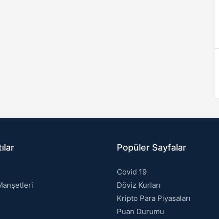
ılar
Popüler Sayfalar
Covid 19
anşetleri
Döviz Kurları
Kripto Para Piyasaları
Puan Durumu