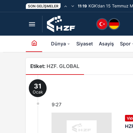
KGK’dan 15 Temmuz Me
11:19
SON GELIŞMELER
Unutturmayacağız”
Dünya
Siyaset
Asayiş
Spor
Etiket:
HZF. GLOBAL
31
Ocak
9:27
Vid
HZ