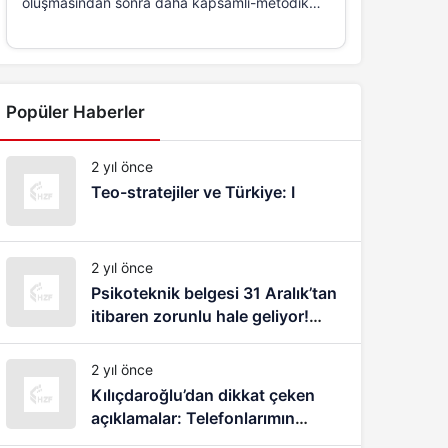
oluşmasından sonra daha kapsamlı-metodik
ve...
Popüler Haberler
2 yıl önce
Teo-stratejiler ve Türkiye: I
2 yıl önce
Psikoteknik belgesi 31 Aralık’tan
itibaren zorunlu hale geliyor!
1083 lira cezası var
2 yıl önce
Kılıçdaroğlu’dan dikkat çeken
açıklamalar: Telefonlarımın
dinlendiğini, takip edildiğimi