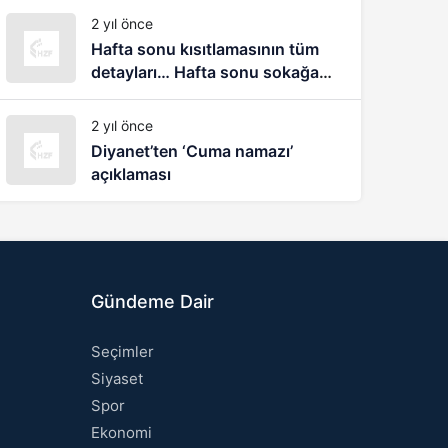
biliyorum
2 yıl önce
Hafta sonu kısıtlamasının tüm
detayları… Hafta sonu sokağa
çıkma yasağı nasıl olacak?
2 yıl önce
Diyanet’ten ‘Cuma namazı’
açıklaması
Gündeme Dair
Seçimler
Siyaset
Spor
Ekonomi