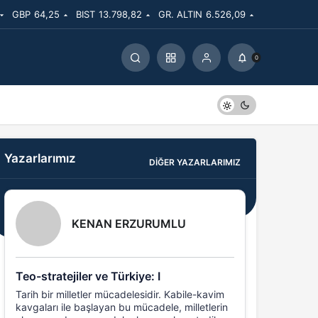
GBP
64,25
BIST
13.798,82
GR. ALTIN
6.526,09
0
Yazarlarımız
DIĞER YAZARLARIMIZ
KENAN ERZURUMLU
Teo-stratejiler ve Türkiye: I
Tarih bir milletler mücadelesidir. Kabile-kavim
kavgaları ile başlayan bu mücadele, milletlerin