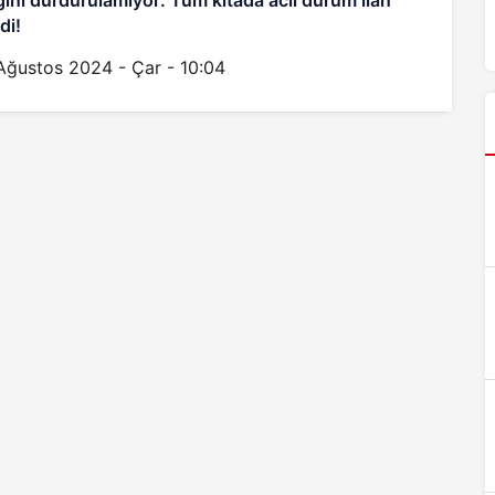
gını durdurulamıyor: Tüm kıtada acil durum ilan
di!
Ağustos 2024 - Çar - 10:04