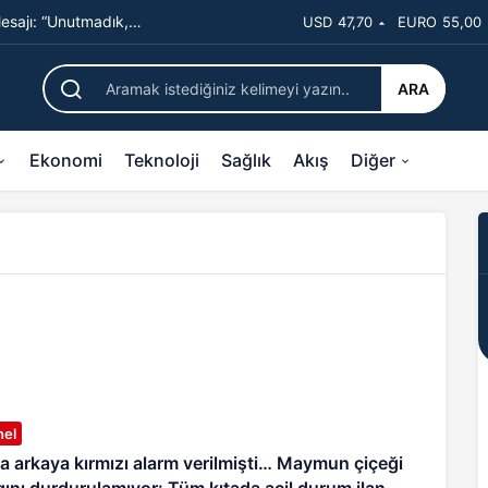
sajı: “Unutmadık,
USD
47,70
EURO
55,00
ARA
Ekonomi
Teknoloji
Sağlık
Akış
Diğer
nel
a arkaya kırmızı alarm verilmişti… Maymun çiçeği