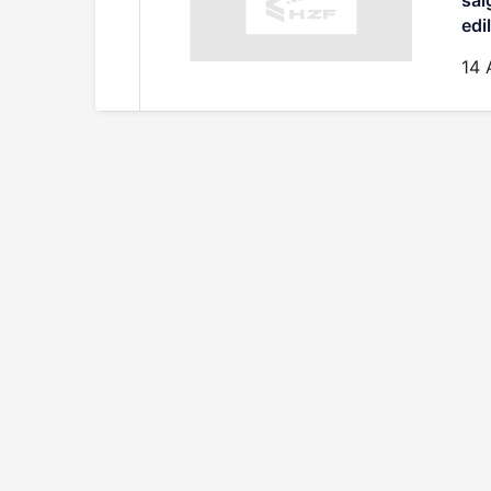
sal
edil
14 