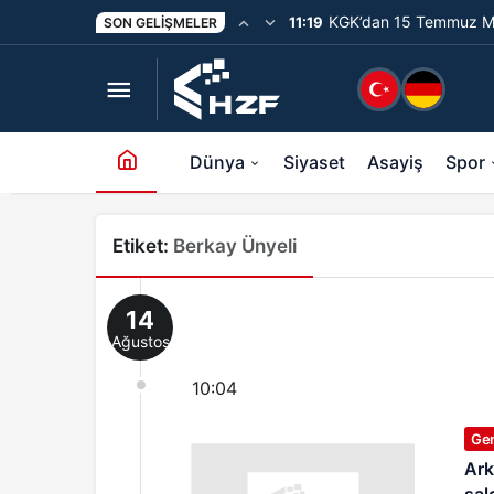
KGK’dan 15 Temmuz Me
11:19
SON GELIŞMELER
Unutturmayacağız”
Dünya
Siyaset
Asayiş
Spor
Etiket:
Berkay Ünyeli
14
Ağustos
10:04
Ge
Ark