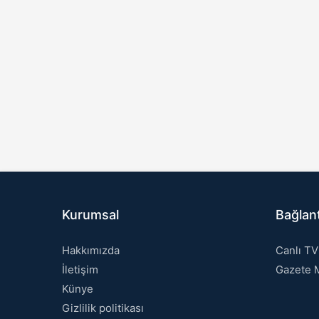
Kurumsal
Bağlant
Hakkımızda
Canlı TV
İletişim
Gazete M
Künye
Gizlilik politikası