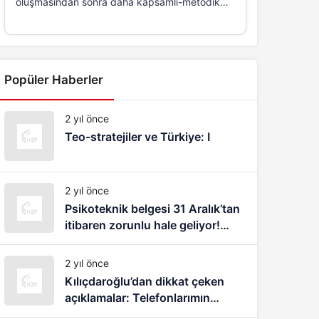
oluşmasından sonra daha kapsamlı-metodik
ve...
Popüler Haberler
2 yıl önce
Teo-stratejiler ve Türkiye: I
2 yıl önce
Psikoteknik belgesi 31 Aralık’tan
itibaren zorunlu hale geliyor!
1083 lira cezası var
2 yıl önce
Kılıçdaroğlu’dan dikkat çeken
açıklamalar: Telefonlarımın
dinlendiğini, takip edildiğimi