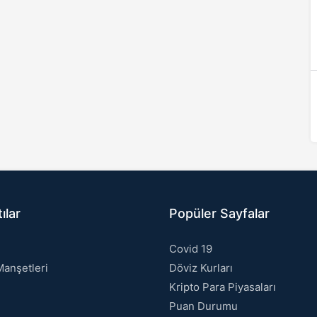
ılar
Popüler Sayfalar
Covid 19
anşetleri
Döviz Kurları
Kripto Para Piyasaları
Puan Durumu