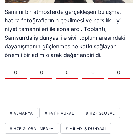
Samimi bir atmosferde gerçekleşen buluşma,
hatıra fotoğraflarının çekilmesi ve karşılıklı iyi
niyet temennileri ile sona erdi. Toplantı,
Samsun’da iş dünyası ile sivil toplum arasındaki
dayanışmanın güçlenmesine katkı sağlayan
önemli bir adım olarak değerlendirildi.
0
0
0
0
0
# ALMANYA
# FATIH VURAL
# HZF GLOBAL
# HZF GLOBAL MEDYA
# MİLAD İŞ DÜNYASI