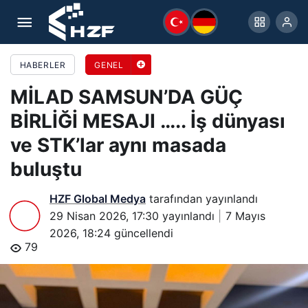
MİLAD SAMSUN’DA GÜÇ BİRLİĞİ MESAJI ….. İş
dünyası ve STK’lar aynı masada buluştu
HABERLER
GENEL
MİLAD SAMSUN’DA GÜÇ
BİRLİĞİ MESAJI ….. İş dünyası
ve STK’lar aynı masada
buluştu
HZF Global Medya
tarafından yayınlandı
29 Nisan 2026, 17:30
yayınlandı
7 Mayıs
2026, 18:24
güncellendi
79