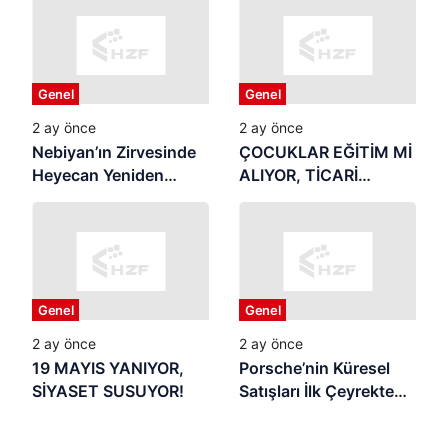
Genel
Genel
2 ay önce
2 ay önce
Nebiyan’ın Zirvesinde
ÇOCUKLAR EĞİTİM Mİ
Heyecan Yeniden
ALIYOR, TİCARİ
Başlıyor
REKLAMIN
MALZEMESİ Mİ
OLUYOR? Yaz Tatili
Başladı: Samsun’da
Veliler Endişeli,
Genel
Genel
Denetim Nerede?
2 ay önce
2 ay önce
19 MAYIS YANIYOR,
Porsche’nin Küresel
SİYASET SUSUYOR!
Satışları İlk Çeyrekte
Geriledi